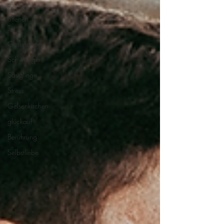
Tag der
offenen
Tür
Gesundheit
Schwangere
Säuglinge
Stress
Gelsenkirchen
glückauf
Berührung
Selbstliebe