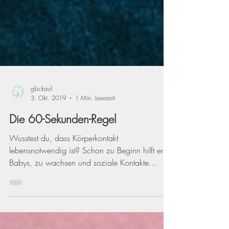
glückauf
3. Okt. 2019
1 Min. Lesezeit
Die 60-Sekunden-Regel
Wusstest du, dass Körperkontakt
lebensnotwendig ist? Schon zu Beginn hilft er
Babys, zu wachsen und soziale Kontakte
aufzubauen. Auch...