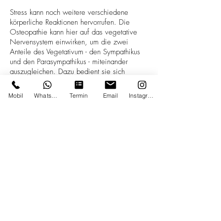
Stress kann noch weitere verschiedene
körperliche Reaktionen hervorrufen. Die
Osteopathie kann hier auf das vegetative
Nervensystem einwirken, um die zwei
Anteile des Vegetativum - den Sympathikus
und den Parasympathikus - miteinander
auszugleichen. Dazu bedient sie sich
spezieller Techniken im Bereich des Kopfes,
der oberen Halswirbelsäule, dem Kreuzbein
Mobil
Whatsapp
Termin
Email
Instagram
und der Brustwirbelsäule, da in diesen
Regionen die Anteile des vegetativen
Nervensystems zu finden sind.
Auch kann sich Stress in verspannter
Muskulatur, einer gestörten Verdauung,
Schmerzen im Schulter- und Nackenbereich,
Kopfschmerzen, Tinnitus und Schwindel
manifestieren. Häufige Auslöser können eine
schlechte Körperhaltung und mangelnde
Bewegung sein.
Gerne berate ich Sie, falls Sie mit Stress zu