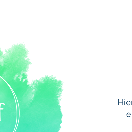
Hie
e